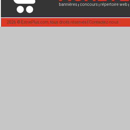
bannières
concours
répertoire web
|
|
|
2026 ©
EstriePlus.com
, tous droits réservés |
Contactez-nous